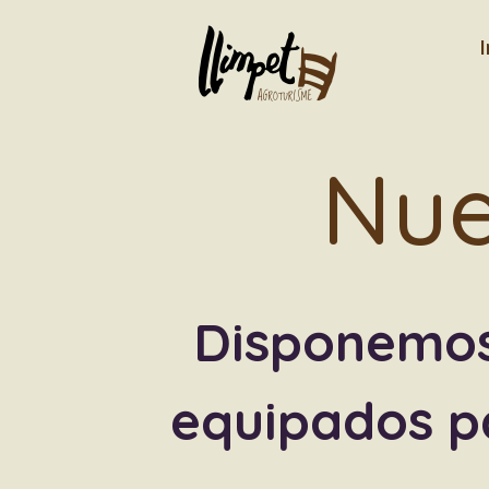
I
Nue
Disponemos
equipados p