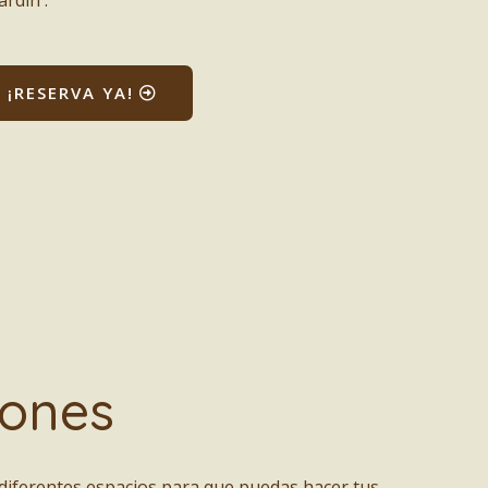
¡RESERVA YA!
iones
diferentes espacios para que puedas hacer tus