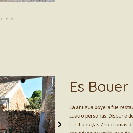
Es Bouer
La antigua boyera fue resta
cuatro personas. Dispone de
con baño (las 2 con camas d
con pérgola y mobiliario de j