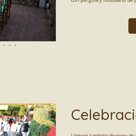
Celebrac
Llimpet también dispone de 